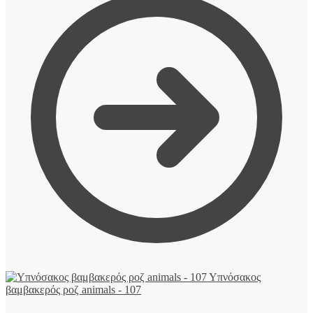
Υπνόσακος
βαμβακερός ροζ animals - 107