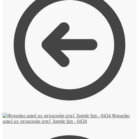
Φορμάκι
μακό με φερμουάρ μπεζ Jungle fun - 0434