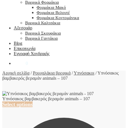
Βρεφικά Φορμάκια
Φορμάκια Μακό
Φορμάκια Βελουτέ
Φορμάκια Κοντομάνικα
Βρεφικά Καλτσάκια
Αξεσουάρ
Βρεφικά Σκουφάκια
Βρεφικά Γαντάκια
Blog
Επικοινωνία
Εγγραφή Χονδρικής
0,00
€
0
Αρχική σελίδα
/
Ρουχαλάκια βρεφικά
/
Υπνόσακοι
/
Υπνόσακος
βαμβακερός βεραμάν animals – 107
Υπνόσακος βαμβακερός βεραμάν animals – 107
Select options