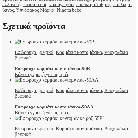
ελληνικής κατασκευής
,
νηπιαγωγείο
,
παιδικός σταθμός
,
πάπλωμα
,
ύπνος
,
Υπνόσακος
Μάρκα:
Ninetta bebe
Σχετικά προϊόντα
Εσώρουχα βρεφικά
,
Κορμάκια κοντομάνικα
,
Ρουχαλάκια
βρεφικά
Εσώρουχο κορμάκι κοντομάνικο-50Β
Κάντε εγγραφή για τις τιμές
Εσώρουχα βρεφικά
,
Κορμάκια κοντομάνικα
,
Ρουχαλάκια
βρεφικά
Εσώρουχο κορμάκι κοντομάνικο-50ΛΛ
Κάντε εγγραφή για τις τιμές
Εσώρουχα βρεφικά
,
Κορμάκια κοντομάνικα
,
Ρουχαλάκια
βρεφικά