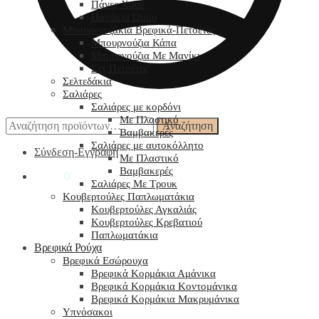
Πάνες Χασέ
Πανάκια Ώμου
Μπουρνουζάκια Βρεφικά-Πετσέτες
Μπουρνούζια Κάπα
Μπουρνούζια Με Μανίκι
Σετ Πετσέτες
Σελτεδάκια
Σαλιάρες
Σαλιάρες με κορδόνι
Με Πλαστικό
Αναζήτηση
Αναζήτηση
Βαμβακερές
για:
Σαλιάρες με αυτοκόλλητο
Σύνδεση-Εγγραφή
Με Πλαστικό
Βαμβακερές
0,00
€
0
Σαλιάρες Με Τρουκ
Κουβερτούλες Παπλωματάκια
Κουβερτούλες Αγκαλιάς
Κουβερτούλες Κρεβατιού
Παπλωματάκια
Βρεφικά Ρούχα
Βρεφικά Εσώρουχα
Βρεφικά Κορμάκια Αμάνικα
Βρεφικά Κορμάκια Κοντομάνικα
Βρεφικά Κορμάκια Μακρυμάνικα
Υπνόσακοι