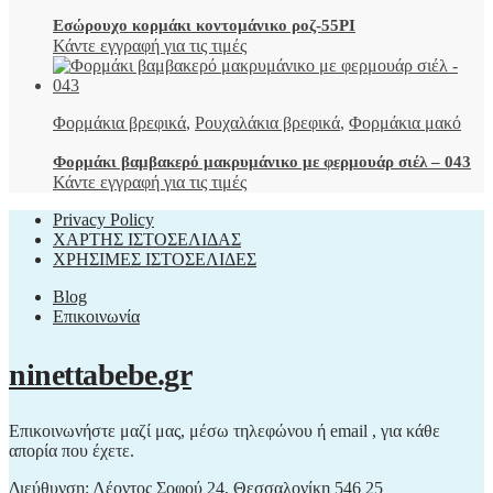
Εσώρουχο κορμάκι κοντομάνικο ροζ-55PI
Κάντε εγγραφή για τις τιμές
Φορμάκια βρεφικά
,
Ρουχαλάκια βρεφικά
,
Φορμάκια μακό
Φορμάκι βαμβακερό μακρυμάνικο με φερμουάρ σιέλ – 043
Κάντε εγγραφή για τις τιμές
Privacy Policy
ΧΑΡΤΗΣ ΙΣΤΟΣΕΛΙΔΑΣ
ΧΡΗΣΙΜΕΣ ΙΣΤΟΣΕΛΙΔΕΣ
Blog
Επικοινωνία
ninettabebe.gr
Επικοινωνήστε μαζί μας, μέσω τηλεφώνου ή email , για κάθε
απορία που έχετε.
Διεύθυνση: Λέοντος Σοφού 24, Θεσσαλονίκη 546 25