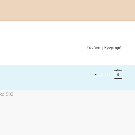
Σύνδεση-Εγγραφή
0,00
€
0
κο-50Σ