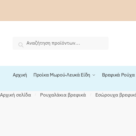
Skip
Skip
to
to
navigation
content
Αναζήτηση
Αναζήτηση
για:
Αρχική
Προίκα Μωρού-Λευκά Είδη
Βρεφικά Ρούχα
Αρχική σελίδα
Ρουχαλάκια βρεφικά
Εσώρουχα βρεφικ
/
/