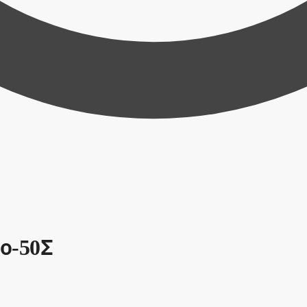
ο-50Σ