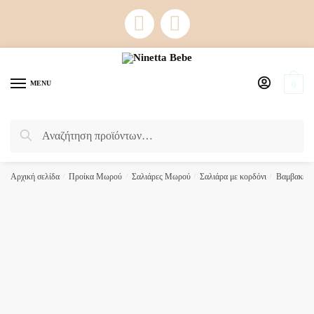
Skip
Skip
to
to
navigation
content
MENU
0
Αναζήτηση
Αναζήτηση
για:
Αρχική σελίδα
/
Προίκα Μωρού
/
Σαλιάρες Μωρού
/
Σαλιάρα με κορδόνι
/
Βαμβακερέ