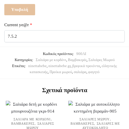
Current ye@r
*
Κωδικός προϊόντος:
900ΛΙ
Κατηγορίες:
Σαλιάρα με κορδόνι
,
Βαμβακερές
,
Σαλιάρες Μωρού
Ετικέτες:
ninettabebe
,
ninettabebe.gr
,
βρεφικά προιόντα
,
ελληνικής
κατασκευής
,
Προίκα μωρού
,
σαλιάρα
,
φαγητό
Σχετικά προϊόντα
,
,
ΣΑΛΙΆΡΑ ΜΕ ΚΟΡΔΌΝΙ
ΣΑΛΙΆΡΕΣ ΜΩΡΟΎ
,
,
ΒΑΜΒΑΚΕΡΈΣ
ΣΑΛΙΆΡΕΣ
ΒΑΜΒΑΚΕΡΈΣ
ΣΑΛΙΆΡΕΣ ΜΕ
ΜΩΡΟΎ
ΑΥΤΟΚΌΛΛΗΤΟ