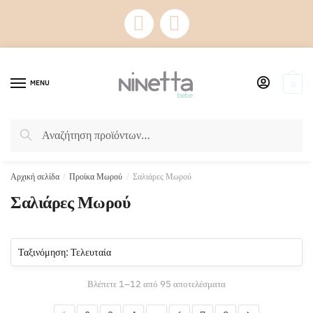
Skip
Skip
to
to
navigation
content
MENU
0
Αναζήτηση
Αναζήτηση
για:
Αρχική σελίδα
/
Προίκα Μωρού
/
Σαλιάρες Μωρού
Σαλιάρες Μωρού
Sorted
Βλέπετε 1–12 από 95 αποτελέσματα
by
latest