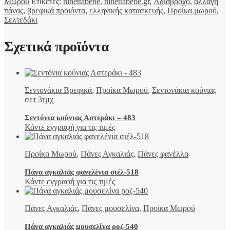
Μωρού
Ετικέτες:
ninettabebe
,
ninettabebe.gr
,
Αδιάβροχο
,
αλλαγή
πάνας
,
βρεφικά προιόντα
,
ελληνικής κατασκευής
,
Προίκα μωρού
,
Σελτεδάκι
Σχετικά προϊόντα
Σεντονάκια Βρεφικά
,
Προίκα Μωρού
,
Σεντονάκια κούνιας
σετ 3τμχ
Σεντόνια κούνιας Αστεράκι – 483
Κάντε εγγραφή για τις τιμές
Προίκα Μωρού
,
Πάνες Αγκαλιάς
,
Πάνες φανέλλα
Πάνα αγκαλιάς φανελένια σιέλ-518
Κάντε εγγραφή για τις τιμές
Πάνες Αγκαλιάς
,
Πάνες μουσελίνα
,
Προίκα Μωρού
Πάνα αγκαλιάς μουσελίνα ροζ-540