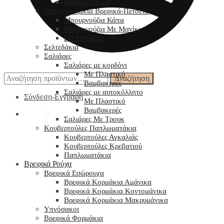
Πανάκια Ώμου
Μπουρνουζάκια Βρεφικά-Πετσέτες
Μπουρνούζια Κάπα
Μπουρνούζια Με Μανίκι
Σετ Πετσέτες
Σελτεδάκια
Σαλιάρες
Σαλιάρες με κορδόνι
Με Πλαστικό
Αναζήτηση
Αναζήτηση
Βαμβακερές
για:
Σαλιάρες με αυτοκόλλητο
Σύνδεση-Εγγραφή
Με Πλαστικό
Βαμβακερές
0,00
€
0
Σαλιάρες Με Τρουκ
Κουβερτούλες Παπλωματάκια
Κουβερτούλες Αγκαλιάς
Κουβερτούλες Κρεβατιού
Παπλωματάκια
Βρεφικά Ρούχα
Βρεφικά Εσώρουχα
Βρεφικά Κορμάκια Αμάνικα
Βρεφικά Κορμάκια Κοντομάνικα
Βρεφικά Κορμάκια Μακρυμάνικα
Υπνόσακοι
Βρεφικά Φορμάκια