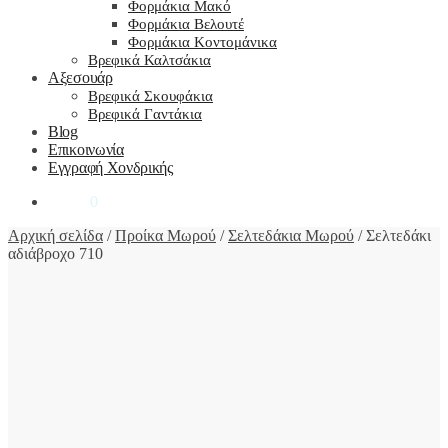
Φορμάκια Μακό
Φορμάκια Βελουτέ
Φορμάκια Κοντομάνικα
Βρεφικά Καλτσάκια
Αξεσουάρ
Βρεφικά Σκουφάκια
Βρεφικά Γαντάκια
Blog
Επικοινωνία
Εγγραφή Χονδρικής
0,00
€
0
Αρχική σελίδα
/
Προίκα Μωρού
/
Σελτεδάκια Μωρού
/
Σελτεδάκι
αδιάβροχο 710