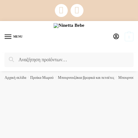
Skip
Skip
to
to
navigation
content
MENU
0
Αναζήτηση
Αναζήτηση
για:
Αρχική σελίδα
/
Προίκα Μωρού
/
Μπουρνουζάκια βρεφικά και πετσέτες
/
Μπουρνούζια