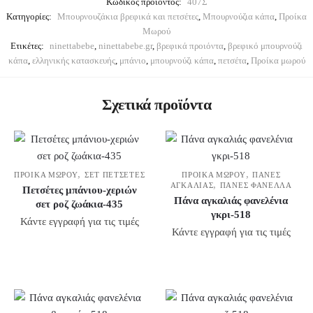
Κωδικός προϊόντος:
407Σ
Κατηγορίες:
Μπουρνουζάκια βρεφικά και πετσέτες
,
Μπουρνούζια κάπα
,
Προίκα
Μωρού
Ετικέτες:
ninettabebe
,
ninettabebe.gr
,
βρεφικά προιόντα
,
βρεφικό μπουρνούζι
κάπα
,
ελληνικής κατασκευής
,
μπάνιο
,
μπουρνούζι κάπα
,
πετσέτα
,
Προίκα μωρού
Σχετικά προϊόντα
,
,
ΠΡΟΊΚΑ ΜΩΡΟΎ
ΣΕΤ ΠΕΤΣΈΤΕΣ
ΠΡΟΊΚΑ ΜΩΡΟΎ
ΠΆΝΕΣ
,
ΑΓΚΑΛΙΆΣ
ΠΆΝΕΣ ΦΑΝΈΛΛΑ
Πετσέτες μπάνιου-χεριών
Πάνα αγκαλιάς φανελένια
σετ ροζ ζωάκια-435
γκρι-518
Κάντε εγγραφή για τις τιμές
Κάντε εγγραφή για τις τιμές