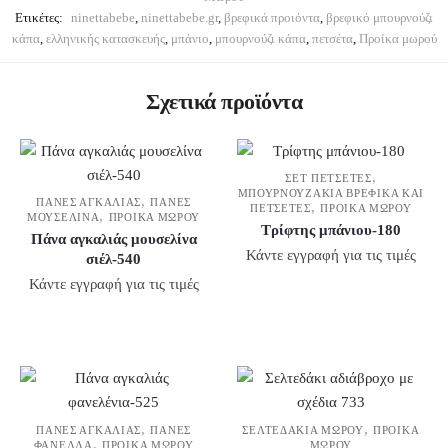
Ετικέτες:
ninettabebe
,
ninettabebe.gr
,
βρεφικά προιόντα
,
βρεφικό μπουρνούζι
κάπα
,
ελληνικής κατασκευής
,
μπάνιο
,
μπουρνούζι κάπα
,
πετσέτα
,
Προίκα μωρού
Σχετικά προϊόντα
,
ΣΕΤ ΠΕΤΣΈΤΕΣ
ΜΠΟΥΡΝΟΥΖΆΚΙΑ ΒΡΕΦΙΚΆ ΚΑΙ
,
ΠΆΝΕΣ ΑΓΚΑΛΙΆΣ
ΠΆΝΕΣ
,
ΠΕΤΣΈΤΕΣ
ΠΡΟΊΚΑ ΜΩΡΟΎ
,
ΜΟΥΣΕΛΊΝΑ
ΠΡΟΊΚΑ ΜΩΡΟΎ
Τρίφτης μπάνιου-180
Πάνα αγκαλιάς μουσελίνα
Κάντε εγγραφή για τις τιμές
σιέλ-540
Κάντε εγγραφή για τις τιμές
,
,
ΠΆΝΕΣ ΑΓΚΑΛΙΆΣ
ΠΆΝΕΣ
ΣΕΛΤΕΔΆΚΙΑ ΜΩΡΟΎ
ΠΡΟΊΚΑ
,
ΦΑΝΈΛΛΑ
ΠΡΟΊΚΑ ΜΩΡΟΎ
ΜΩΡΟΎ