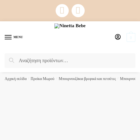
Skip
Skip
to
to
navigation
content
MENU
0
Αναζήτηση
Αναζήτηση
για:
Αρχική σελίδα
/
Προίκα Μωρού
/
Μπουρνουζάκια βρεφικά και πετσέτες
/
Μπουρνούζια