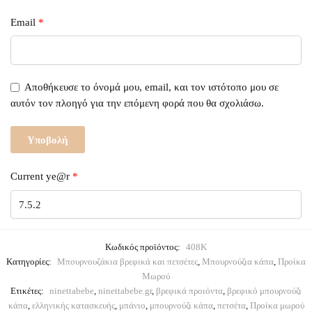
Email
*
Αποθήκευσε το όνομά μου, email, και τον ιστότοπο μου σε
αυτόν τον πλοηγό για την επόμενη φορά που θα σχολιάσω.
Current ye@r
*
Κωδικός προϊόντος:
408K
Κατηγορίες:
Μπουρνουζάκια βρεφικά και πετσέτες
,
Μπουρνούζια κάπα
,
Προίκα
Μωρού
Ετικέτες:
ninettabebe
,
ninettabebe.gr
,
βρεφικά προιόντα
,
βρεφικό μπουρνούζι
κάπα
,
ελληνικής κατασκευής
,
μπάνιο
,
μπουρνούζι κάπα
,
πετσέτα
,
Προίκα μωρού