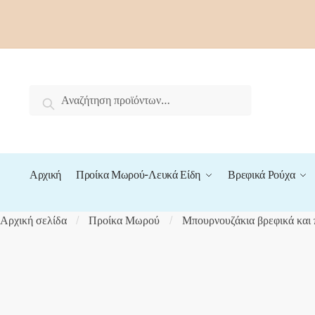
Skip
Skip
to
to
navigation
content
Αναζήτηση
Αναζήτηση
για:
Αρχική
Προίκα Μωρού-Λευκά Είδη
Βρεφικά Ρούχα
Αρχική σελίδα
Προίκα Μωρού
Μπουρνουζάκια βρεφικά και 
/
/