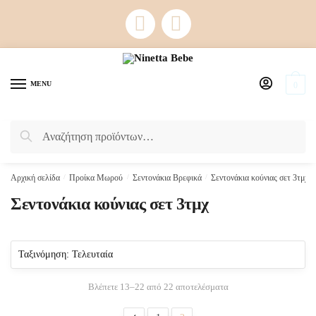
Skip
Skip
to
to
navigation
content
MENU
0
Αναζήτηση
Αναζήτηση
για:
Αρχική σελίδα
/
Προίκα Μωρού
/
Σεντονάκια Βρεφικά
/
Σεντονάκια κούνιας σετ 3τμχ
/
Σεντονάκια κούνιας σετ 3τμχ
Sorted
Βλέπετε 13–22 από 22 αποτελέσματα
by
latest